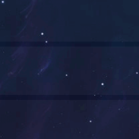
手动热熔对接焊机
所在位置：