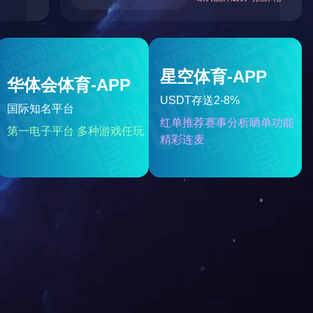
160手推
200手摇四组